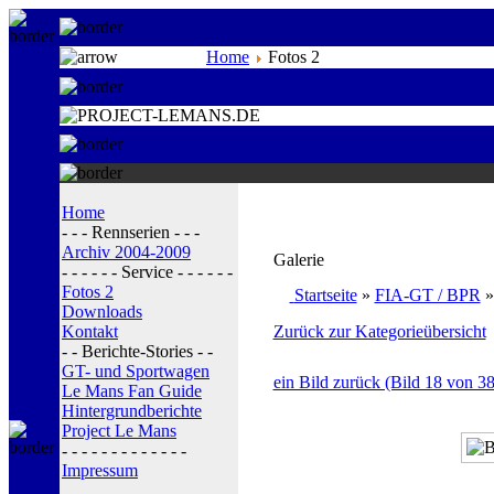
Home
Fotos 2
Home
- - - Rennserien - - -
Archiv 2004-2009
Galerie
- - - - - - Service - - - - - -
Fotos 2
Startseite
»
FIA-GT / BPR
Downloads
Kontakt
Zurück zur Kategorieübersicht
- - Berichte-Stories - -
GT- und Sportwagen
ein Bild zurück (Bild 18 von 38
Le Mans Fan Guide
Hintergrundberichte
Project Le Mans
- - - - - - - - - - - - -
Impressum