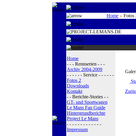
Home
Fotos 
Home
- - - Rennserien - - -
Archiv 2004-2009
Galer
- - - - - - Service - - - - - -
Fotos 2
Sta
Downloads
Kontakt
Zurüc
- - Berichte-Stories - -
GT- und Sportwagen
Le Mans Fan Guide
Hintergrundberichte
Project Le Mans
- - - - - - - - - - - - -
Impressum