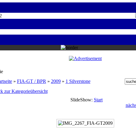
2
ie
rtseite
»
FIA-GT / BPR
»
2009
»
1 Silverstone
k zur Kategorieübersicht
SlideShow:
Start
nächs