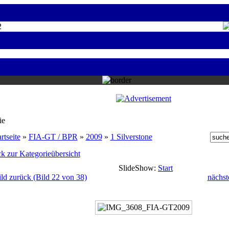
2
ie
rtseite
»
FIA-GT / BPR
»
2009
»
1 Silverstone
k zur Kategorieübersicht
SlideShow:
Start
ild zurück (Bild 22 von 38)
nächst