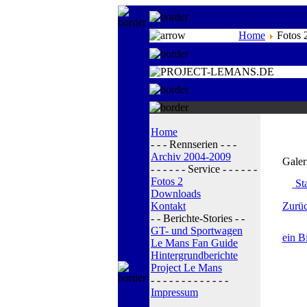
Home
Fotos 
Home
- - - Rennserien - - -
Archiv 2004-2009
Galer
- - - - - - Service - - - - - -
Fotos 2
Sta
Downloads
Kontakt
Zurüc
- - Berichte-Stories - -
GT- und Sportwagen
ein B
Le Mans Fan Guide
Hintergrundberichte
Project Le Mans
- - - - - - - - - - - - -
Impressum