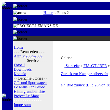
Home
Fotos 2
Home
- - - Rennserien - - -
Archiv 2004-2009
Galerie
- - - - - - Service - - - - - -
Fotos 2
Startseite
»
FIA-GT / BPR
Downloads
Kontakt
Zurück zur Kategorieübersicht
- - Berichte-Stories - -
GT- und Sportwagen
ein Bild zurück (Bild 26 von 38
Le Mans Fan Guide
Hintergrundberichte
Project Le Mans
- - - - - - - - - - - - -
Impressum