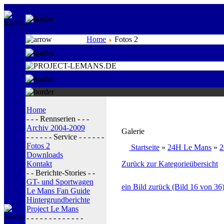
Home
Fotos 2
Home
- - - Rennserien - - -
Archiv 2004-2009
Galerie
- - - - - - Service - - - - - -
Fotos 2
Startseite
»
24H Le Mans
»
2
Downloads
Kontakt
Zurück zur Kategorieübersicht
- - Berichte-Stories - -
GT- und Sportwagen
ein Bild zurück (Bild 16 von 36
Le Mans Fan Guide
Hintergrundberichte
Project Le Mans
- - - - - - - - - - - - -