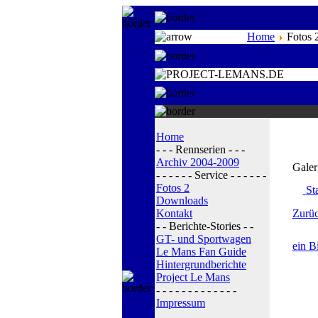
Home
Fotos 
Home
- - - Rennserien - - -
Archiv 2004-2009
Galer
- - - - - - Service - - - - - -
Fotos 2
Sta
Downloads
Kontakt
Zurüc
- - Berichte-Stories - -
GT- und Sportwagen
ein B
Le Mans Fan Guide
Hintergrundberichte
Project Le Mans
- - - - - - - - - - - - -
Impressum