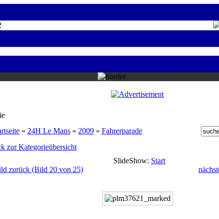
2
ie
rtseite
»
24H Le Mans
»
2009
»
Fahrerparade
k zur Kategorieübersicht
SlideShow:
Start
ild zurück (Bild 20 von 25)
nächst