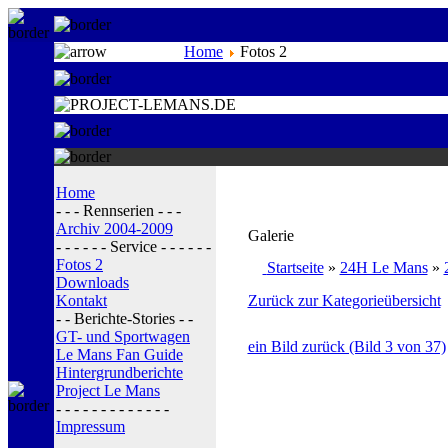
Home
Fotos 2
Home
- - - Rennserien - - -
Archiv 2004-2009
Galerie
- - - - - - Service - - - - - -
Fotos 2
Startseite
»
24H Le Mans
»
Downloads
Kontakt
Zurück zur Kategorieübersicht
- - Berichte-Stories - -
GT- und Sportwagen
ein Bild zurück (Bild 3 von 37)
Le Mans Fan Guide
Hintergrundberichte
Project Le Mans
- - - - - - - - - - - - -
Impressum