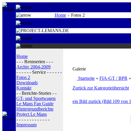
Home
Fotos 2
Home
- - - Rennserien - - -
Archiv 2004-2009
Galerie
- - - - - - Service - - - - - -
Fotos 2
Startseite
»
FIA-GT / BPR
Downloads
Kontakt
Zurück zur Kategorieübersicht
- - Berichte-Stories - -
GT- und Sportwagen
ein Bild zurück (Bild 109 von 
Le Mans Fan Guide
Hintergrundberichte
Project Le Mans
- - - - - - - - - - - - -
Impressum