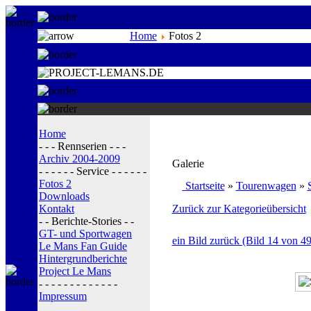
Home
Fotos 2
Home
- - - Rennserien - - -
Archiv 2004-2009
Galerie
- - - - - - Service - - - - - -
Fotos 2
Startseite
»
Tourenwagen
»
Downloads
Kontakt
Zurück zur Kategorieübersicht
- - Berichte-Stories - -
GT- und Sportwagen
ein Bild zurück (Bild 14 von 49
Le Mans Fan Guide
Hintergrundberichte
Project Le Mans
- - - - - - - - - - - - -
Impressum