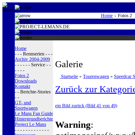
Home
Fotos 2
Home
- - - Rennserien - - -
Archiv 2004-2009
Galerie
- - - - - - Service - -
- - - -
Fotos 2
Startseite
»
Tourenwagen
»
Speedcar S
Downloads
Kontakt
Zurück zur Kategori
- - Berichte-Stories
- -
GT- und
ein Bild zurück (Bild 41 von 49)
Sportwagen
Le Mans Fan Guide
Hintergrundberichte
Warning
:
Project Le Mans
- - - - - - - - - - - - -