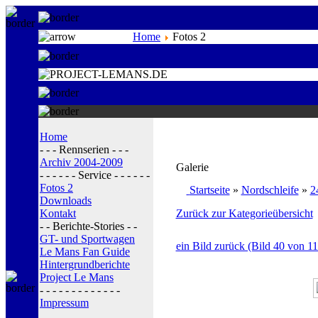
Home
Fotos 2
Home
- - - Rennserien - - -
Archiv 2004-2009
Galerie
- - - - - - Service - - - - - -
Fotos 2
Startseite
»
Nordschleife
»
2
Downloads
Kontakt
Zurück zur Kategorieübersicht
- - Berichte-Stories - -
GT- und Sportwagen
ein Bild zurück (Bild 40 von 11
Le Mans Fan Guide
Hintergrundberichte
Project Le Mans
- - - - - - - - - - - - -
Impressum