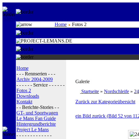
Home
Fotos 2
Home
- - - Rennserien - - -
Archiv 2004-2009
Galerie
- - - - - - Service - - - - - -
Fotos 2
Startseite
»
Nordschleife
»
24
Downloads
Kontakt
Zurück zur Kategorieübersicht
- - Berichte-Stories - -
GT- und Sportwagen
ein Bild zurück (Bild 52 von 11
Le Mans Fan Guide
Hintergrundberichte
Project Le Mans
- - - - - - - - - - - - -