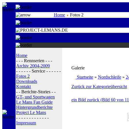
Home
Fotos 2
Home
- - - Rennserien - - -
Archiv 2004-2009
Galerie
- - - - - - Service - - - - - -
Fotos 2
Startseite
»
Nordschleife
»
2
Downloads
Kontakt
Zurück zur Kategorieübersicht
- - Berichte-Stories - -
GT- und Sportwagen
ein Bild zurück (Bild 60 von 11
Le Mans Fan Guide
Hintergrundberichte
Project Le Mans
- - - - - - - - - - - - -
Impressum