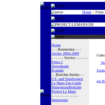
Home
Fotos 
Home
- - - Rennserien - - -
Archiv 2004-2009
Galer
- - - - - - Service - - - - - -
Fotos 2
Sta
Downloads
Kontakt
Zurüc
- - Berichte-Stories - -
GT- und Sportwagen
ein B
Le Mans Fan Guide
Hintergrundberichte
Project Le Mans
- - - - - - - - - - - - -
Impressum