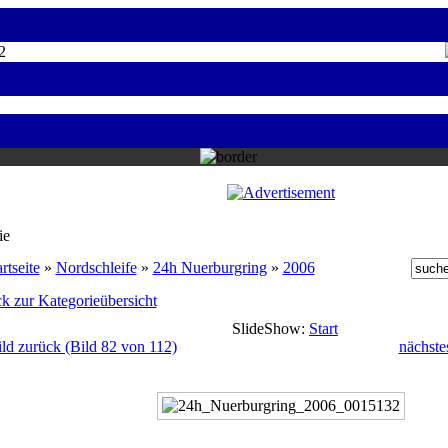
2
ie
rtseite
»
Nordschleife
»
24h Nuerburgring
»
2006
k zur Kategorieübersicht
SlideShow:
Start
ild zurück (Bild 82 von 112)
nächste