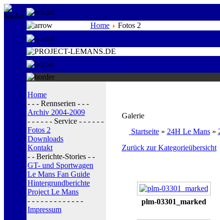
Home
Fotos 2
Home
- - - Rennserien - - -
Archiv 2004-2009
Galerie
- - - - - - Service - - - - - -
Fotos 2
Startseite
»
24H Le Mans
»
Downloads
Kontakt
Zurück zur Kategorieübersicht
- - Berichte-Stories - -
GT- und Sportwagen
Le Mans Fan Guide
Hintergrundberichte
Project Le Mans
- - - - - - - - - - - - -
plm-03301_marked
Impressum