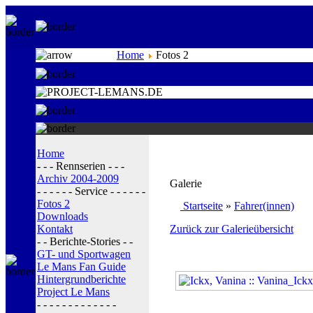
Home
Fotos 2
Home
- - - Rennserien - - -
Archiv 2004-2009
Galerie
- - - - - - Service - - - - - -
Fotos 2
Startseite
»
Fahrer(innen)
Downloads
Kontakt
Zurück zur Galerieübersicht
- - Berichte-Stories - -
GT- und Sportwagen
Le Mans Fan Guide
Hintergrundberichte
Project Le Mans
- - - - - - - - - - - - -