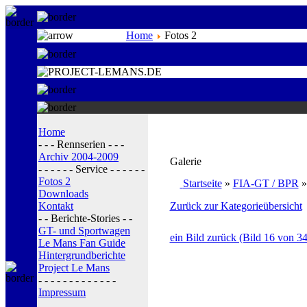
Home
Fotos 2
Home
- - - Rennserien - - -
Archiv 2004-2009
Galerie
- - - - - - Service - - - - - -
Fotos 2
Startseite
»
FIA-GT / BPR
Downloads
Kontakt
Zurück zur Kategorieübersicht
- - Berichte-Stories - -
GT- und Sportwagen
ein Bild zurück (Bild 16 von 34
Le Mans Fan Guide
Hintergrundberichte
Project Le Mans
- - - - - - - - - - - - -
Impressum