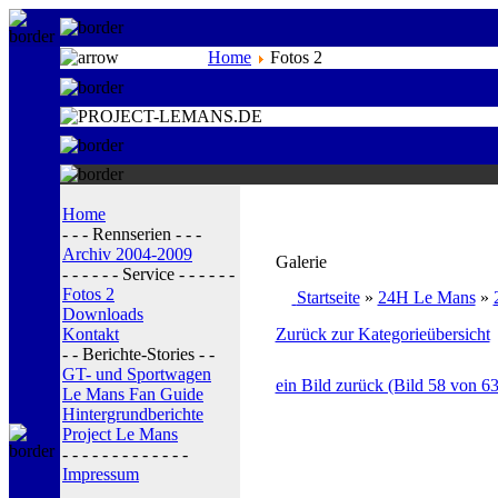
Home
Fotos 2
Home
- - - Rennserien - - -
Archiv 2004-2009
Galerie
- - - - - - Service - - - - - -
Fotos 2
Startseite
»
24H Le Mans
»
Downloads
Kontakt
Zurück zur Kategorieübersicht
- - Berichte-Stories - -
GT- und Sportwagen
ein Bild zurück (Bild 58 von 63
Le Mans Fan Guide
Hintergrundberichte
Project Le Mans
- - - - - - - - - - - - -
Impressum