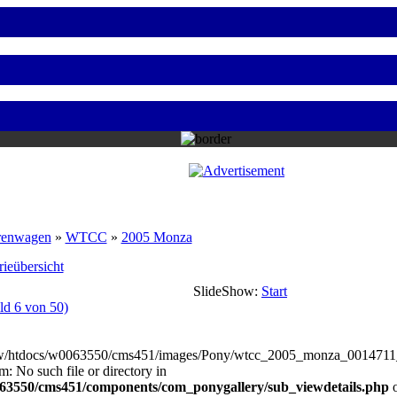
renwagen
»
WTCC
»
2005 Monza
ieübersicht
SlideShow:
Start
ld 6 von 50)
w/htdocs/w0063550/cms451/images/Pony/wtcc_2005_monza_0014711
m: No such file or directory in
3550/cms451/components/com_ponygallery/sub_viewdetails.php
o