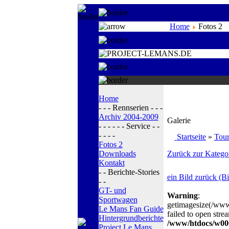
Home
Fotos 2
Home
- - - Rennserien - - -
Archiv 2004-2009
Galerie
- - - - - - Service - -
- - - -
Startseite
»
Tou
Fotos 2
Downloads
Zurück zur Kategor
Kontakt
- - Berichte-Stories
ein Bild zurück (Bi
- -
GT- und
Warning
:
Sportwagen
getimagesize(/ww
Le Mans Fan Guide
failed to open strea
Hintergrundberichte
/www/htdocs/w006
Project Le Mans