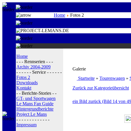
Home
Fotos 2
Home
- - - Rennserien - - -
Archiv 2004-2009
Galerie
- - - - - - Service - - - - - -
Fotos 2
Startseite
»
Tourenwagen
»
Downloads
Kontakt
Zurück zur Kategorieübersicht
- - Berichte-Stories - -
GT- und Sportwagen
ein Bild zurück (Bild 14 von 49
Le Mans Fan Guide
Hintergrundberichte
Project Le Mans
- - - - - - - - - - - - -
Impressum