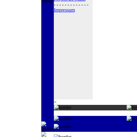
- - - - - - - - - - - - -
Impressum
<