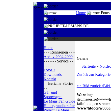
Home
Fotos 
Home
- - - Rennserien - - -
Archiv 2004-2009
Galerie
- - - - - - Service - -
- - - -
Startseite
»
Nordsc
Fotos 2
Downloads
Zurück zur Kategorie
Kontakt
- - Berichte-Stories
ein Bild zurück (Bild
- -
GT- und
Warning
:
Sportwagen
getimagesize(/www/
Le Mans Fan Guide
failed to open stream:
Hintergrundberichte
/www/htdocs/w00635
Project Le Mans