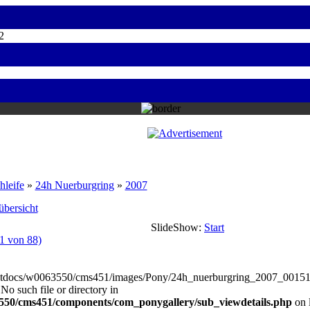
2
hleife
»
24h Nuerburgring
»
2007
übersicht
SlideShow:
Start
 1 von 88)
htdocs/w0063550/cms451/images/Pony/24h_nuerburgring_2007_0015
 No such file or directory in
50/cms451/components/com_ponygallery/sub_viewdetails.php
on 