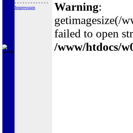
- - - - - - - - - - - - -
Warning
:
Impressum
getimagesize(/
failed to open st
/www/htdocs/w0