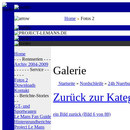
Home
Fotos 2
Home
- - - Rennserien - - -
Archiv 2004-2009
Galerie
- - - - - - Service - -
- - - -
Fotos 2
Startseite
»
Nordschleife
»
24h Nuerbu
Downloads
Kontakt
Zurück zur Kate
- - Berichte-Stories
- -
GT- und
Sportwagen
ein Bild zurück (Bild 6 von 88)
Le Mans Fan Guide
Hintergrundberichte
Project Le Mans