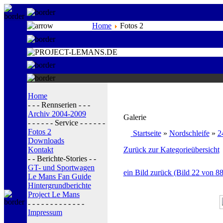
Home
Fotos 2
Home
- - - Rennserien - - -
Archiv 2004-2009
Galerie
- - - - - - Service - - - - - -
Fotos 2
Startseite
»
Nordschleife
»
2
Downloads
Kontakt
Zurück zur Kategorieübersicht
- - Berichte-Stories - -
GT- und Sportwagen
ein Bild zurück (Bild 22 von 88
Le Mans Fan Guide
Hintergrundberichte
Project Le Mans
- - - - - - - - - - - - -
Impressum