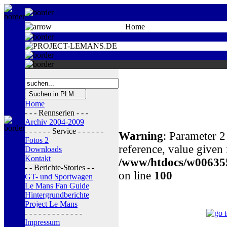
Home
Home
- - - Rennserien - - -
Archiv 2004-2009
- - - - - - Service - - - - - -
Warning
: Parameter 2
Fotos 2
reference, value given 
Downloads
Kontakt
/www/htdocs/w006355
- - Berichte-Stories - -
on line
100
GT- und Sportwagen
Le Mans Fan Guide
Hintergrundberichte
Project Le Mans
- - - - - - - - - - - - -
Impressum