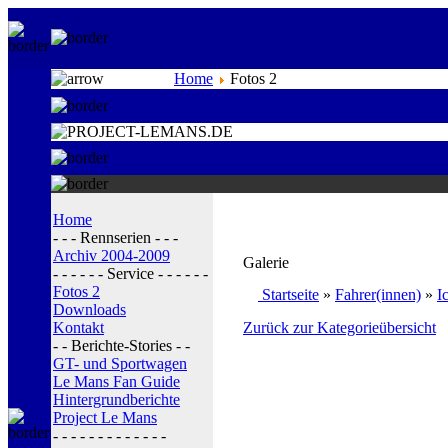
Home
Fotos 2
Home
- - - Rennserien - - -
Archiv 2004-2009
Galerie
- - - - - - Service - - - - - -
Fotos 2
Startseite
»
Fahrer(innen)
»
I
Downloads
Kontakt
Zurück zur Kategorieübersicht
- - Berichte-Stories - -
GT- und Sportwagen
Le Mans Fan Guide
Hintergrundberichte
Project Le Mans
- - - - - - - - - - - - -