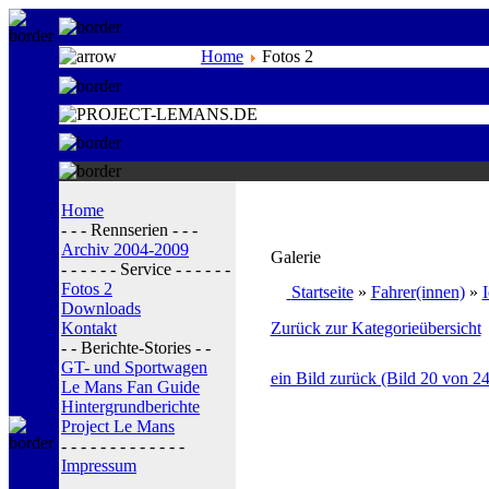
Home
Fotos 2
Home
- - - Rennserien - - -
Archiv 2004-2009
Galerie
- - - - - - Service - - - - - -
Fotos 2
Startseite
»
Fahrer(innen)
»
Downloads
Kontakt
Zurück zur Kategorieübersicht
- - Berichte-Stories - -
GT- und Sportwagen
ein Bild zurück (Bild 20 von 24
Le Mans Fan Guide
Hintergrundberichte
Project Le Mans
- - - - - - - - - - - - -
Impressum