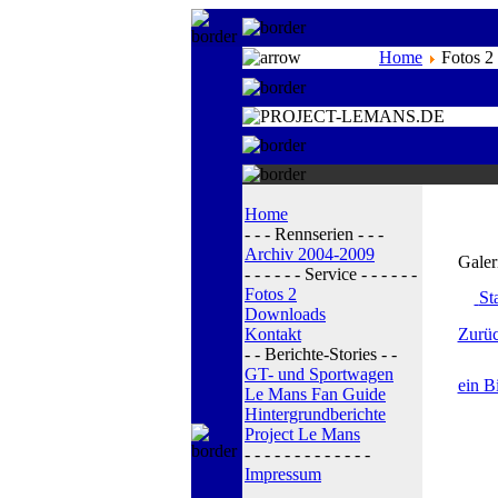
Home
Fotos 2
Home
- - - Rennserien - - -
Archiv 2004-2009
Galer
- - - - - - Service - - - - - -
Fotos 2
Sta
Downloads
Kontakt
Zurüc
- - Berichte-Stories - -
GT- und Sportwagen
ein B
Le Mans Fan Guide
Hintergrundberichte
Project Le Mans
- - - - - - - - - - - - -
Impressum