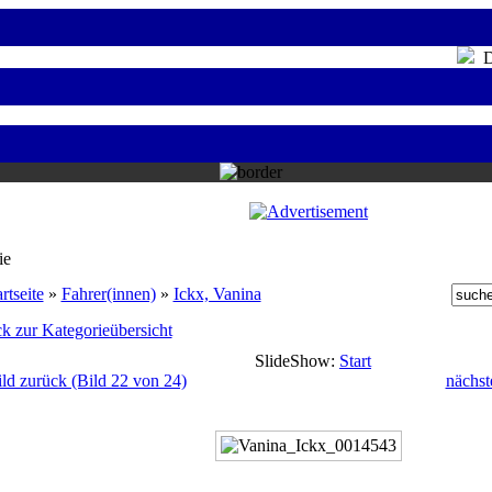
Do
ie
rtseite
»
Fahrer(innen)
»
Ickx, Vanina
k zur Kategorieübersicht
SlideShow:
Start
ild zurück (Bild 22 von 24)
nächst