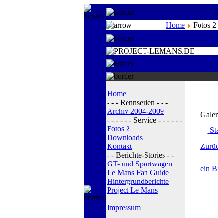
Home
Fotos 2
Home
- - - Rennserien - - -
Archiv 2004-2009
Galer
- - - - - - Service - - - - - -
Fotos 2
Sta
Downloads
Kontakt
Zurüc
- - Berichte-Stories - -
GT- und Sportwagen
ein B
Le Mans Fan Guide
Hintergrundberichte
Project Le Mans
- - - - - - - - - - - - -
Impressum