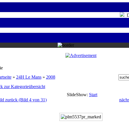
Do
ie
rtseite
»
24H Le Mans
»
2008
k zur Kategorieübersicht
SlideShow:
Start
ild zurück (Bild 4 von 31)
nächs