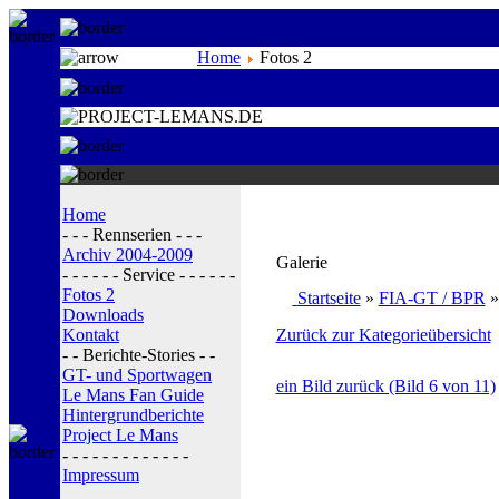
Home
Fotos 2
Home
- - - Rennserien - - -
Archiv 2004-2009
Galerie
- - - - - - Service - - - - - -
Fotos 2
Startseite
»
FIA-GT / BPR
Downloads
Kontakt
Zurück zur Kategorieübersicht
- - Berichte-Stories - -
GT- und Sportwagen
ein Bild zurück (Bild 6 von 11)
Le Mans Fan Guide
Hintergrundberichte
Project Le Mans
- - - - - - - - - - - - -
Impressum