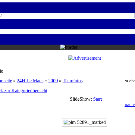
2
ie
rtseite
»
24H Le Mans
»
2009
»
Teamfotos
k zur Kategorieübersicht
SlideShow:
Start
nächs