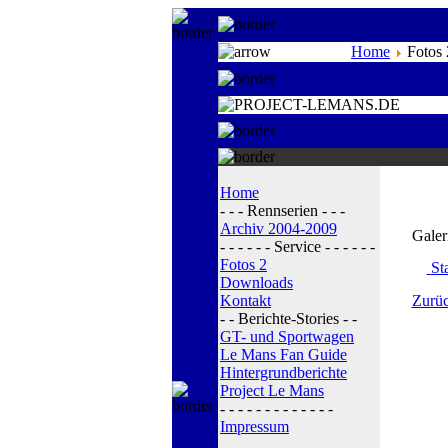
Home
Fotos 
Home
- - - Rennserien - - -
Archiv 2004-2009
Galer
- - - - - - Service - - - - - -
Fotos 2
Sta
Downloads
Kontakt
Zurüc
- - Berichte-Stories - -
GT- und Sportwagen
Le Mans Fan Guide
Hintergrundberichte
Project Le Mans
- - - - - - - - - - - - -
Impressum