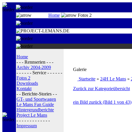
Home
Fotos 2
Home
- - - Rennserien - - -
Archiv 2004-2009
Galerie
- - - - - - Service - - - - - -
Fotos 2
Startseite
»
24H Le Mans
»
Downloads
Kontakt
Zurück zur Kategorieübersicht
- - Berichte-Stories - -
GT- und Sportwagen
ein Bild zurück (Bild 1 von 43)
Le Mans Fan Guide
Hintergrundberichte
Project Le Mans
- - - - - - - - - - - - -
Impressum