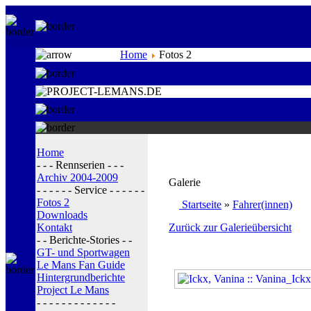
Home
Fotos 2
Home
- - - Rennserien - - -
Archiv 2004-2009
Galerie
- - - - - - Service - - - - - -
Fotos 2
Startseite
»
Fahrer(innen)
Downloads
Kontakt
Zurück zur Galerieübersicht
- - Berichte-Stories - -
GT- und Sportwagen
Le Mans Fan Guide
Hintergrundberichte
Project Le Mans
- - - - - - - - - - - - -