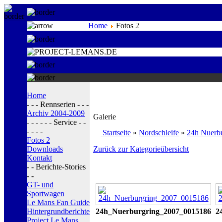
Home
Fotos 2
Home
- - - Rennserien - - -
Archiv 2004-2009
Galerie
- - - - - - Service - -
- - - -
Startseite
»
Nordschleife
»
24h Nuerb
Fotos 2
Downloads
Zurück zur Kategorieübersicht
Kontakt
- - Berichte-Stories
- -
GT- und
Sportwagen
Le Mans Fan Guide
Hintergrundberichte
24h_Nuerburgring_2007_0015186
2
Project Le Mans