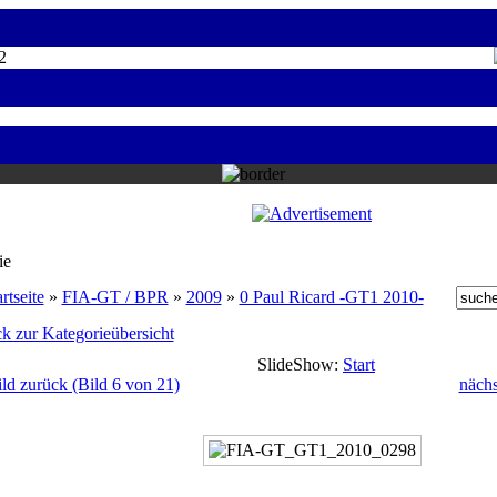
2
ie
rtseite
»
FIA-GT / BPR
»
2009
»
0 Paul Ricard -GT1 2010-
k zur Kategorieübersicht
SlideShow:
Start
ild zurück (Bild 6 von 21)
nächs