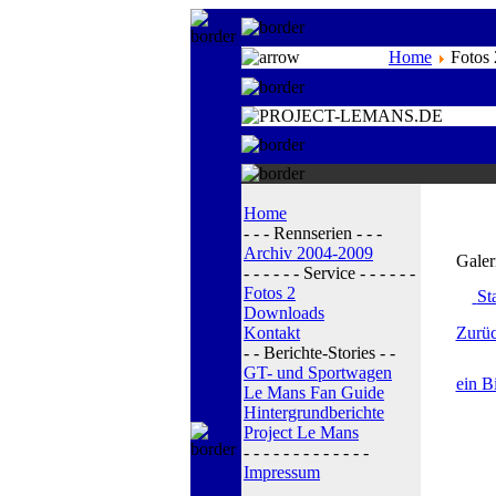
Home
Fotos 
Home
- - - Rennserien - - -
Archiv 2004-2009
Galer
- - - - - - Service - - - - - -
Fotos 2
Sta
Downloads
Kontakt
Zurüc
- - Berichte-Stories - -
GT- und Sportwagen
ein B
Le Mans Fan Guide
Hintergrundberichte
Project Le Mans
- - - - - - - - - - - - -
Impressum