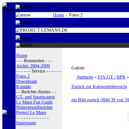
Home
Fotos 2
Home
- - - Rennserien - - -
Archiv 2004-2009
Galerie
- - - - - - Service - - - - - -
Fotos 2
Startseite
»
FIA-GT / BPR
Downloads
Kontakt
Zurück zur Kategorieübersicht
- - Berichte-Stories - -
GT- und Sportwagen
ein Bild zurück (Bild 39 von 59
Le Mans Fan Guide
Hintergrundberichte
Project Le Mans
- - - - - - - - - - - - -
Impressum