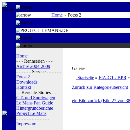
Home
Fotos 2
Home
- - - Rennserien - - -
Archiv 2004-2009
Galerie
- - - - - - Service - - - - - -
Fotos 2
Startseite
»
FIA-GT / BPR
Downloads
Kontakt
Zurück zur Kategorieübersicht
- - Berichte-Stories - -
GT- und Sportwagen
ein Bild zurück (Bild 27 von 38
Le Mans Fan Guide
Hintergrundberichte
Project Le Mans
- - - - - - - - - - - - -
Impressum