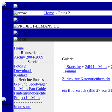
Home
Fotos 2
Home
- - - Rennserien - - -
Archiv 2004-2009
Galerie
- - - - - - Service - - - - - -
Fotos 2
Startseite
»
24H Le Mans
»
Downloads
Training
Kontakt
Zurück zur Kategorieübersicht
- - Berichte-Stories - -
GT- und Sportwagen
Le Mans Fan Guide
ein Bild zurück (Bild 27 von 31
Hintergrundberichte
Project Le Mans
- - - - - - - - - - - - -
Impressum