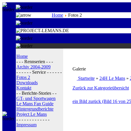
Home
Fotos 2
Home
- - - Rennserien - - -
Archiv 2004-2009
Galerie
- - - - - - Service - - - - - -
Fotos 2
Startseite
»
24H Le Mans
»
Downloads
Kontakt
Zurück zur Kategorieübersicht
- - Berichte-Stories - -
GT- und Sportwagen
ein Bild zurück (Bild 16 von 25
Le Mans Fan Guide
Hintergrundberichte
Project Le Mans
- - - - - - - - - - - - -
Impressum