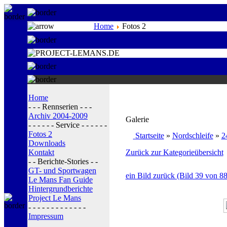
Home
Fotos 2
Home
- - - Rennserien - - -
Archiv 2004-2009
Galerie
- - - - - - Service - - - - - -
Fotos 2
Startseite
»
Nordschleife
»
2
Downloads
Kontakt
Zurück zur Kategorieübersicht
- - Berichte-Stories - -
GT- und Sportwagen
ein Bild zurück (Bild 39 von 88
Le Mans Fan Guide
Hintergrundberichte
Project Le Mans
- - - - - - - - - - - - -
Impressum