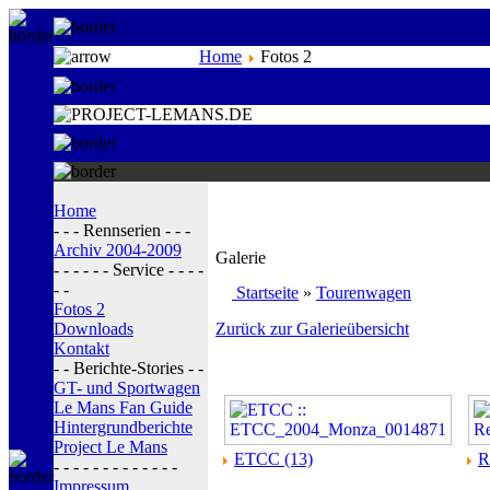
Home
Fotos 2
Home
- - - Rennserien - - -
Archiv 2004-2009
Galerie
- - - - - - Service - - - -
- -
Startseite
»
Tourenwagen
Fotos 2
Downloads
Zurück zur Galerieübersicht
Kontakt
- - Berichte-Stories - -
GT- und Sportwagen
Le Mans Fan Guide
Hintergrundberichte
Project Le Mans
ETCC (13)
R
- - - - - - - - - - - - -
Impressum