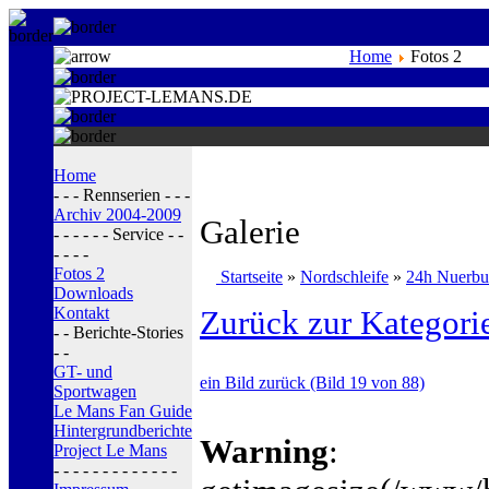
Home
Fotos 2
Home
- - - Rennserien - - -
Archiv 2004-2009
Galerie
- - - - - - Service - -
- - - -
Fotos 2
Startseite
»
Nordschleife
»
24h Nuerbu
Downloads
Kontakt
Zurück zur Kategori
- - Berichte-Stories
- -
GT- und
ein Bild zurück (Bild 19 von 88)
Sportwagen
Le Mans Fan Guide
Hintergrundberichte
Warning
:
Project Le Mans
- - - - - - - - - - - - -