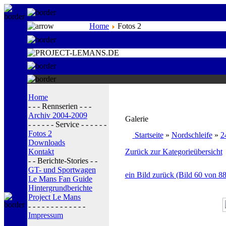
Home
Fotos 2
Home
- - - Rennserien - - -
Archiv 2004-2009
Galerie
- - - - - - Service - - - - - -
Fotos 2
Startseite
»
Nordschleife
»
2
Downloads
Kontakt
Zurück zur Kategorieübersicht
- - Berichte-Stories - -
GT- und Sportwagen
ein Bild zurück (Bild 60 von 88
Le Mans Fan Guide
Hintergrundberichte
Project Le Mans
- - - - - - - - - - - - -
Impressum