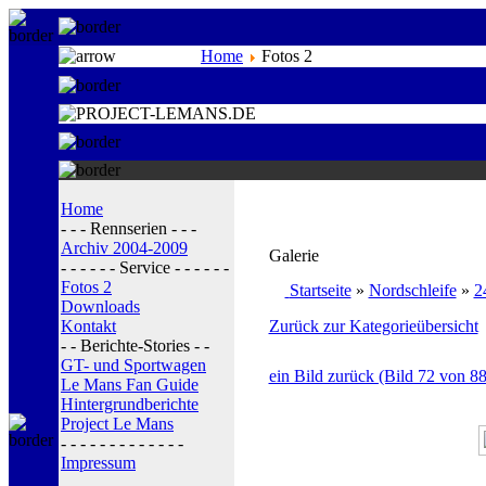
Home
Fotos 2
Home
- - - Rennserien - - -
Archiv 2004-2009
Galerie
- - - - - - Service - - - - - -
Fotos 2
Startseite
»
Nordschleife
»
2
Downloads
Kontakt
Zurück zur Kategorieübersicht
- - Berichte-Stories - -
GT- und Sportwagen
ein Bild zurück (Bild 72 von 88
Le Mans Fan Guide
Hintergrundberichte
Project Le Mans
- - - - - - - - - - - - -
Impressum