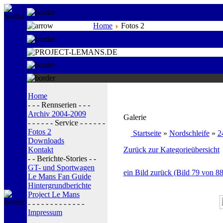
Home
Fotos 2
Home
- - - Rennserien - - -
Archiv 2004-2009
Galerie
- - - - - - Service - - - - - -
Fotos 2
Startseite
»
Nordschleife
»
2
Downloads
Kontakt
Zurück zur Kategorieübersicht
- - Berichte-Stories - -
GT- und Sportwagen
ein Bild zurück (Bild 79 von 88
Le Mans Fan Guide
Hintergrundberichte
Project Le Mans
- - - - - - - - - - - - -
Impressum