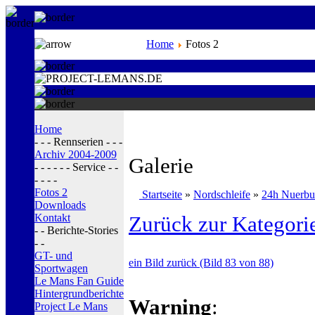
Home
Fotos 2
Home
- - - Rennserien - - -
Archiv 2004-2009
Galerie
- - - - - - Service - -
- - - -
Fotos 2
Startseite
»
Nordschleife
»
24h Nuerbu
Downloads
Kontakt
Zurück zur Kategori
- - Berichte-Stories
- -
GT- und
ein Bild zurück (Bild 83 von 88)
Sportwagen
Le Mans Fan Guide
Hintergrundberichte
Warning
:
Project Le Mans