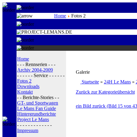
Home
Fotos 2
Home
- - - Rennserien - - -
Archiv 2004-2009
Galerie
- - - - - - Service - - - - - -
Fotos 2
Startseite
»
24H Le Mans
»
Downloads
Kontakt
Zurück zur Kategorieübersicht
- - Berichte-Stories - -
GT- und Sportwagen
ein Bild zurück (Bild 15 von 43
Le Mans Fan Guide
Hintergrundberichte
Project Le Mans
- - - - - - - - - - - - -
Impressum