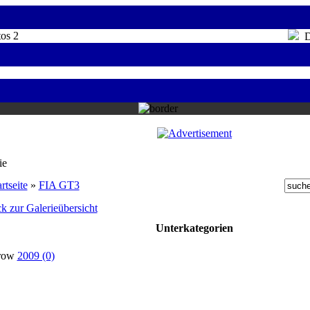
os 2
Do
ie
rtseite
»
FIA GT3
k zur Galerieübersicht
Unterkategorien
2009 (0)