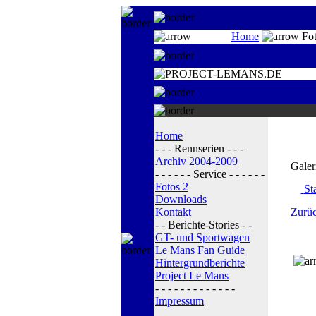
Home
Fot
Home
- - - Rennserien - - -
Archiv 2004-2009
Galer
- - - - - - Service - - - - - -
Fotos 2
Sta
Downloads
Kontakt
Zurüc
- - Berichte-Stories - -
GT- und Sportwagen
Le Mans Fan Guide
Hintergrundberichte
Project Le Mans
- - - - - - - - - - - - -
Impressum