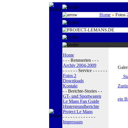
Home
Fotos 
Home
- - - Rennserien - - -
Archiv 2004-2009
Galer
- - - - - - Service - - - - - -
Fotos 2
Sta
Downloads
Kontakt
Zurüc
- - Berichte-Stories - -
GT- und Sportwagen
ein B
Le Mans Fan Guide
Hintergrundberichte
Project Le Mans
- - - - - - - - - - - - -
Impressum