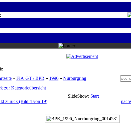
2
ie
rtseite
»
FIA-GT / BPR
»
1996
»
Nürburgring
k zur Kategorieübersicht
SlideShow:
Start
ild zurück (Bild 4 von 19)
nächs