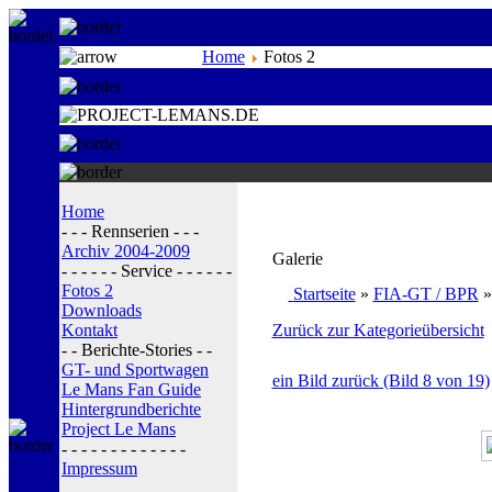
Home
Fotos 2
Home
- - - Rennserien - - -
Archiv 2004-2009
Galerie
- - - - - - Service - - - - - -
Fotos 2
Startseite
»
FIA-GT / BPR
Downloads
Kontakt
Zurück zur Kategorieübersicht
- - Berichte-Stories - -
GT- und Sportwagen
ein Bild zurück (Bild 8 von 19)
Le Mans Fan Guide
Hintergrundberichte
Project Le Mans
- - - - - - - - - - - - -
Impressum