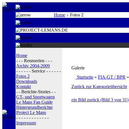
Home
Fotos 2
Home
- - - Rennserien - - -
Archiv 2004-2009
Galerie
- - - - - - Service - - - - - -
Fotos 2
Startseite
»
FIA-GT / BPR
Downloads
Kontakt
Zurück zur Kategorieübersicht
- - Berichte-Stories - -
GT- und Sportwagen
ein Bild zurück (Bild 3 von 31)
Le Mans Fan Guide
Hintergrundberichte
Project Le Mans
- - - - - - - - - - - - -
Impressum